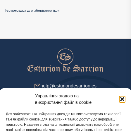
Термоковдра для зберігання ікри
help@esturiondesarrion.es
Управління згодою на
з 9 до 18 (GMT+2) у будні
використання файлів cookie
Для забезпечення найкращих досвідів ми використовуємо технології,
такі як файли cookie, для зберігання та/або доступу до інформації
Спосіб оплати
пристрою. Надання згоди на ці технології дозволить нам обробляти
дані, такі як поведінка під час перегляду або унікальні ідентифікатори