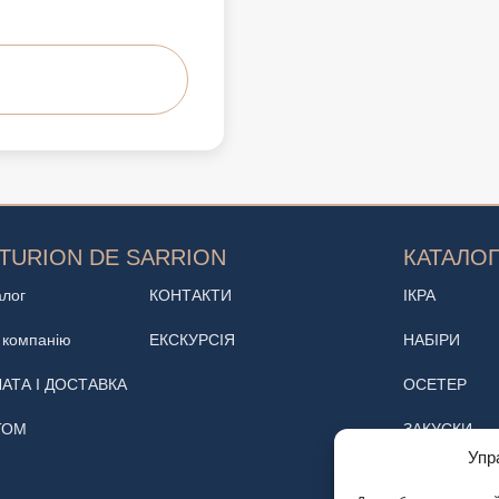
TURION DE SARRION
КАТАЛО
алог
КОНТАКТИ
ІКРА
 компанію
ЕКСКУРСІЯ
НАБІРИ
АТА І ДОСТАВКА
ОСЕТЕР
ТОМ
ЗАКУСКИ
Упр
ВИНОТЕКА