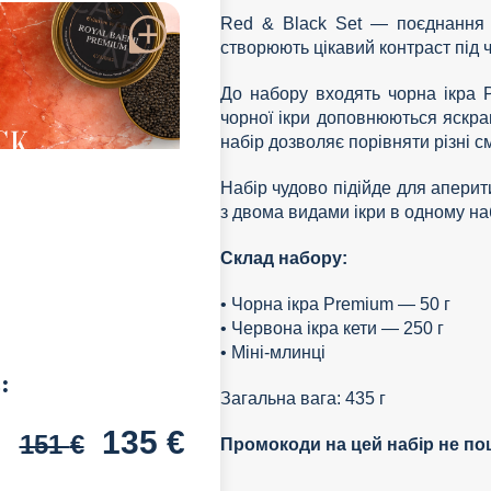
Red & Black Set — поєднання д
створюють цікавий контраст під ч
До набору входять чорна ікра P
чорної ікри доповнюються яскра
набір дозволяє порівняти різні 
Набір чудово підійде для аперит
з двома видами ікри в одному на
Склад набору:
• Чорна ікра Premium — 50 г
• Червона ікра кети — 250 г
• Міні-млинці
:
Загальна вага: 435 г
135
€
151
€
Промокоди на цей набір не п