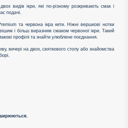
вох видів ікри, які по-різному розкривають смак і
ас подачі.
remium та червона ікра кети. Ніжні вершкові нотки
вішим і більш виразним смаком червоної ікри. Такий
смакові профілі та знайти улюблене поєднання.
иву, вечері на двох, святкового столу або знайомства
борі.
оширюються.