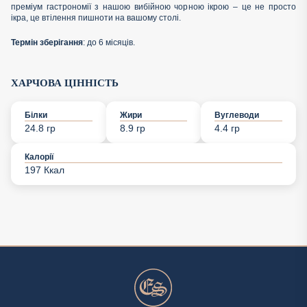
преміум гастрономії з нашою вибійною чорною ікрою – це не просто
ікра, це втілення пишноти на вашому столі.
Термін зберігання
: до 6 місяців.
ХАРЧОВА ЦІННІСТЬ
Білки
Жири
Вуглеводи
24.8 гр
8.9 гр
4.4 гр
Калорії
197 Ккал