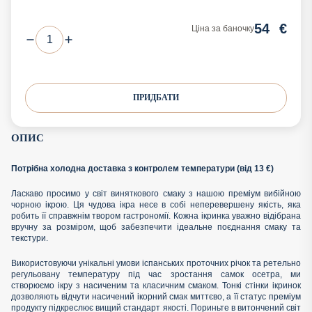
54
€
Ціна за баночку
ПРИДБАТИ
ОПИС
Потрібна холодна доставка з контролем температури (від 13 €)
Ласкаво просимо у світ виняткового смаку з нашою преміум вибійною
чорною ікрою. Ця чудова ікра несе в собі неперевершену якість, яка
робить її справжнім твором гастрономії. Кожна ікринка уважно відібрана
вручну за розміром, щоб забезпечити ідеальне поєднання смаку та
текстури.
Використовуючи унікальні умови іспанських проточних річок та ретельно
регульовану температуру під час зростання самок осетра, ми
створюємо ікру з насиченим та класичним смаком. Тонкі стінки ікринок
дозволяють відчути насичений ікорний смак миттєво, а її статус преміум
продукту підкреслює вищий стандарт якості. Пориньте в витончений світ