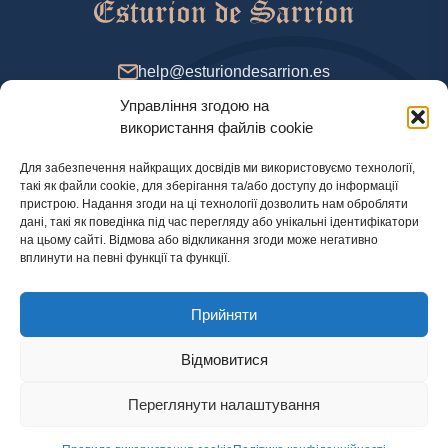
help@esturiondesarrion.es
Управління згодою на
з 9 до 18 (GMT+2) у будні
використання файлів cookie
Для забезпечення найкращих досвідів ми використовуємо технології,
такі як файли cookie, для зберігання та/або доступу до інформації
Спосіб оплати
пристрою. Надання згоди на ці технології дозволить нам обробляти
дані, такі як поведінка під час перегляду або унікальні ідентифікатори
на цьому сайті. Відмова або відкликання згоди може негативно
вплинути на певні функції та функції.
Політика конфіденційності
Прийняти
Правова інформація
Правила використання cookie
Відмовитися
Переглянути налаштування
© 2024 Офіційний інтернет-магазин Esturion de Sarrion. Осетер, ікра та інші делікатеси
з доставкою по Іспанії, Португалії, Великій Британії та Франції