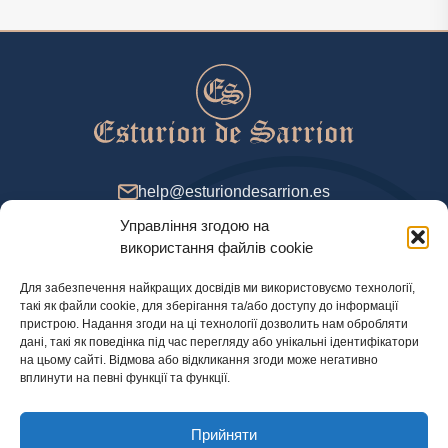
help@esturiondesarrion.es
Управління згодою на
з 9 до 18 (GMT+2) у будні
використання файлів cookie
Для забезпечення найкращих досвідів ми використовуємо технології,
такі як файли cookie, для зберігання та/або доступу до інформації
Спосіб оплати
пристрою. Надання згоди на ці технології дозволить нам обробляти
дані, такі як поведінка під час перегляду або унікальні ідентифікатори
на цьому сайті. Відмова або відкликання згоди може негативно
вплинути на певні функції та функції.
Політика конфіденційності
Прийняти
Правова інформація