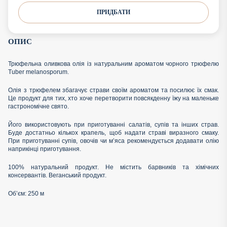
ПРИДБАТИ
ОПИС
Трюфельна оливкова олія із натуральним ароматом чорного трюфелю
Tuber melanosporum.
Олія з трюфелем збагачує страви своїм ароматом та посилює їх смак.
Це продукт для тих, хто хоче перетворити повсякденну їжу на маленьке
гастрономічне свято.
Його використовують при приготуванні салатів, супів та інших страв.
Буде достатньо кількох крапель, щоб надати страві виразного смаку.
При приготуванні супів, овочів чи м’яса рекомендується додавати олію
наприкінці приготування.
100% натуральний продукт. Не містить барвників та хімічних
консервантів. Веганський продукт.
Об’єм: 250 м