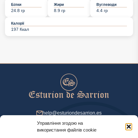
Білки
Жири
Вуглеводи
24.8 гр
8.9 гр
4.4 гр
Калорії
197 Ккал
help@esturiondesarrion.es
Управління згодою на
з 9 до 18 (GMT+2) у будні
використання файлів cookie