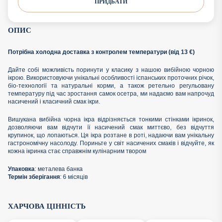
ПРИДБАТИ
ОПИС
Потрібна холодна доставка з контролем температури (від 13 €)
Дайте собі можливість поринути у класику з нашою вибійною чорною
ікрою. Використовуючи унікальні особливості іспанських проточних річок,
біо-технології та натуральні корми, а також ретельно регульовану
температуру під час зростання самок осетра, ми надаємо вам напрочуд
насичений і класичний смак ікри.
Вишукана вибійна чорна ікра відрізняється тонкими стінками ікринок,
дозволяючи вам відчути її насичений смак миттєво, без відчуття
крупинок, що лопаються. Ця ікра розтане в роті, надаючи вам унікальну
гастрономічну насолоду. Пориньте у світ насичених смаків і відчуйте, як
кожна ікринка стає справжнім кулінарним твором
Упаковка
: металева банка
Термін зберігання
: 6 місяців
ХАРЧОВА ЦІННІСТЬ