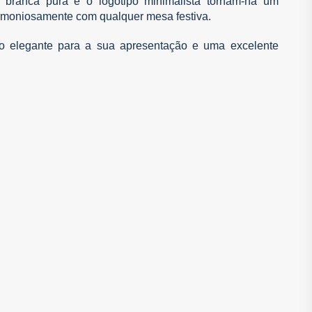
branca pura e o logotipo minimalista tornam-na um
armoniosamente com qualquer mesa festiva.
o elegante para a sua apresentação e uma excelente