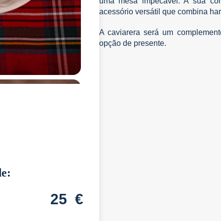
uma mesa impecável. A sua cor 
acessório versátil que combina h
A caviarera será um complement
opção de presente.
de:
25
€