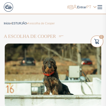
PT
Entrar
Início
ESTURJÃO
A escolha de Cooper
A ESCOLHA DE COOPER
0