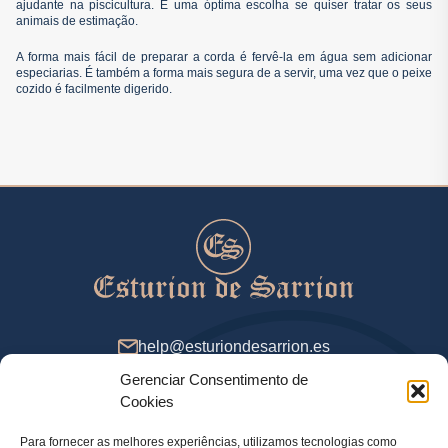
ajudante na piscicultura. É uma óptima escolha se quiser tratar os seus
animais de estimação.
A forma mais fácil de preparar a corda é fervê-la em água sem adicionar
especiarias. É também a forma mais segura de a servir, uma vez que o peixe
cozido é facilmente digerido.
help@esturiondesarrion.es
Gerenciar Consentimento de
Das 9 às 18 (GMT+2) nos dias úteis
Cookies
Para fornecer as melhores experiências, utilizamos tecnologias como