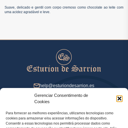
Suave, delicado e gentil com corpo cremoso como chocolate ao leite com
uma acidez agradável e leve.
help@esturiondesarrion.es
Gerenciar Consentimento de
Das 9 às 18 (GMT+2) nos dias úteis
Cookies
Para fornecer as melhores experiências, utilizamos tecnologias como
cookies para armazenar e/ou acessar informações do dispositivo.
Métodos de Pagamento
Consentir a essas tecnologias nos permitirá processar dados como