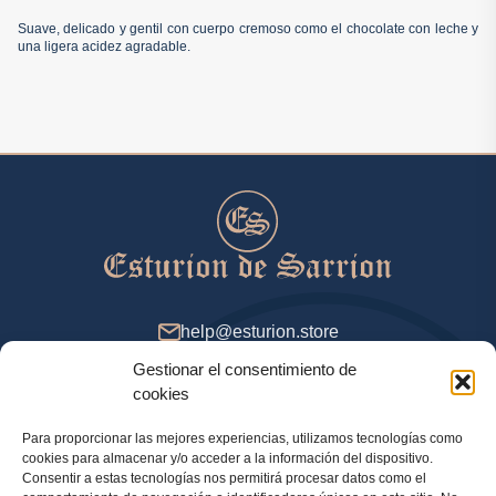
Suave, delicado y gentil con cuerpo cremoso como el chocolate con leche y
una ligera acidez agradable.
help@esturion.store
Gestionar el consentimiento de
De 9 a 18 (GMT+2), días de entresemana
cookies
Para proporcionar las mejores experiencias, utilizamos tecnologías como
cookies para almacenar y/o acceder a la información del dispositivo.
Método de pago
Consentir a estas tecnologías nos permitirá procesar datos como el