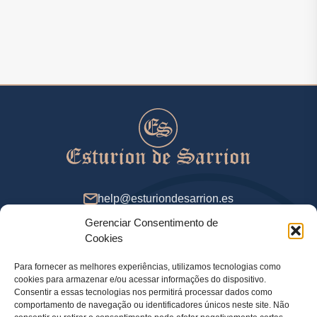
help@esturiondesarrion.es
Gerenciar Consentimento de
Das 9 às 18 (GMT+2) nos dias úteis
Cookies
Para fornecer as melhores experiências, utilizamos tecnologias como
cookies para armazenar e/ou acessar informações do dispositivo.
Métodos de Pagamento
Consentir a essas tecnologias nos permitirá processar dados como
comportamento de navegação ou identificadores únicos neste site. Não