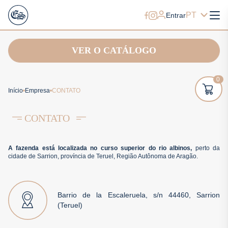
PT
Entrar
VER O CATÁLOGO
0
Início
Empresa
CONTATO
CONTATO
A fazenda está localizada no curso superior do rio albinos,
perto da
cidade de Sarrion, província de Teruel, Região Autônoma de Aragão.
Barrio de la Escaleruela, s/n 44460, Sarrion
(Teruel)