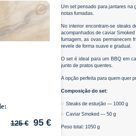
Um set pensado para jantares na g
notas fumadas.
No interior encontram-se steaks de
acompanhados de caviar Smoked 
fumagem, as ovas permanecem fria
revele de forma suave e gradual.
O set é ideal para um BBQ em cas
junto de pratos quentes.
A opção perfeita para quem quer p
Composição do set:
Steaks de esturjão — 1000 g
de:
Caviar Smoked — 50 g
95
€
125
€
Peso total: 1050 g