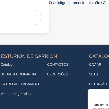
Os códigos promocionais não são ap
ESTURION DE SARRION
CATÁL
Catálog
CONTACTOS
CAVIAR
SOBRE A COMPANHIA
EXCURSÕES
SETS
ENTREGA E PAGAMENTO
ESTURJÃO
Venda por grossista
ENTRADAS
VINOTECA
Para fornece