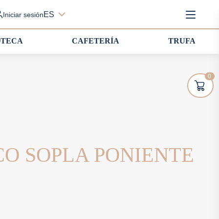
ES
Iniciar sesión
OTECA
CAFETERÍA
TRUFA
0
CO SOPLA PONIENTE