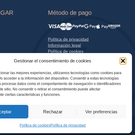
OGAR
Método de pago
Política de privacidad
Información legal
Política de cookies
Gestionar el consentimiento de cookies
ionar las mejores experiencias, utilizamos tecnologías como cookies para
o acceder a la información del dispositivo. Consentir a estas tecnologías
á procesar datos como el comportamiento de navegación o identificadores
te sitio. No consentir o retirar el consentimiento puede afectar
e ciertas características y funciones.
ceptar
Rechazar
Ver preferencias
Política de cookies
Política de privacidad
 Francia.