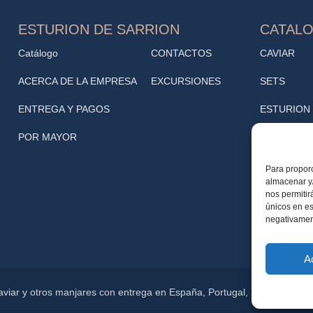
ESTURION DE SARRION
CATAL
Catálogo
CONTACTOS
CAVIAR
ACERCA DE LA EMPRESA
EXCURSIONES
SETS
ENTREGA Y PAGOS
ESTURION
POR MAYOR
TAPAS
VINOTECA
Para proporc
almacenar y/
Cafetería
nos permitir
únicos en es
negativament
TRUFA
A
 caviar y otros manjares con entrega en España, Portugal, Reino Unido y