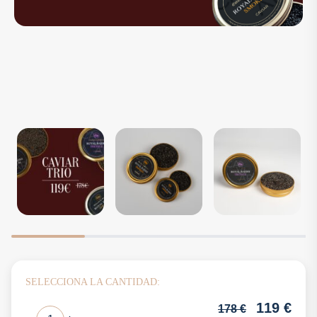
SELECCIONA LA CANTIDAD:
119
€
178
€