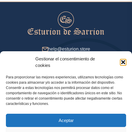
help@esturion.store
Gestionar el consentimiento de
De 9 a 18 (GMT+2), días de entresemana
cookies
Para proporcionar las mejores experiencias, utilizamos tecnologías como
cookies para almacenar y/o acceder a la información del dispositivo.
Método de pago
Consentir a estas tecnologías nos permitirá procesar datos como el
comportamiento de navegación o identificadores únicos en este sitio. No
consentir o retirar el consentimiento puede afectar negativamente ciertas
características y funciones.
Política de privacidad
Aceptar
Información legal
Política de cookies