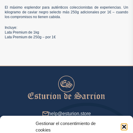
El máximo esplendor para auténticos coleccionistas de experiencias. Un
kilogramo de caviar negro selecto más 250g adicionales por 1€ – cuando
los compromisos no tienen cabida.
Incluye:
Lata Premium de 1kg
Lata Premium de 250g – por 1€
help@esturion.store
Gestionar el consentimiento de
De 9 a 18 (GMT+2), días de entresemana
cookies