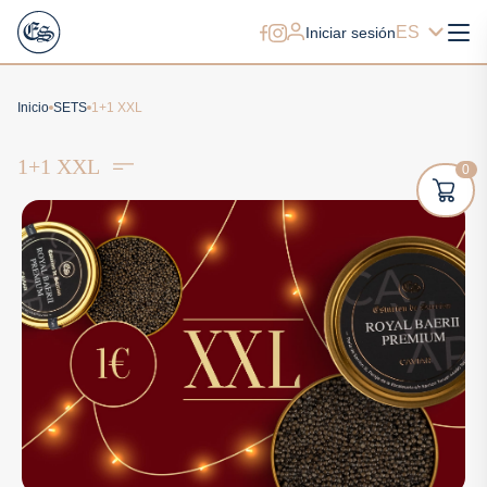
ES
Iniciar sesión
Inicio
SETS
1+1 XXL
1+1 XXL
0