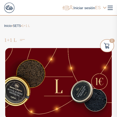
ES
Iniciar sesión
Inicio
SETS
1+1 L
1+1 L
0