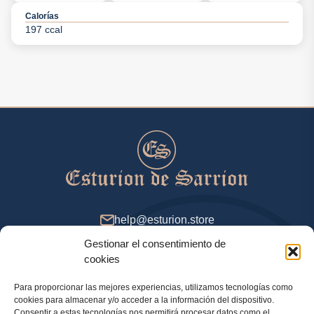
Calorías
197 ccal
help@esturion.store
Gestionar el consentimiento de
De 9 a 18 (GMT+2), días de entresemana
cookies
Para proporcionar las mejores experiencias, utilizamos tecnologías como
cookies para almacenar y/o acceder a la información del dispositivo.
Método de pago
Consentir a estas tecnologías nos permitirá procesar datos como el