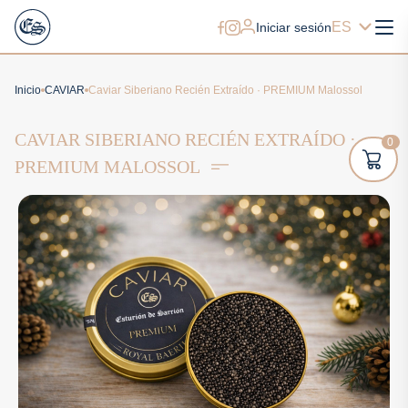
ES
Iniciar sesión
Inicio
CAVIAR
Caviar Siberiano Recién Extraído · PREMIUM Malossol
CAVIAR SIBERIANO RECIÉN EXTRAÍDO ·
0
PREMIUM MALOSSOL